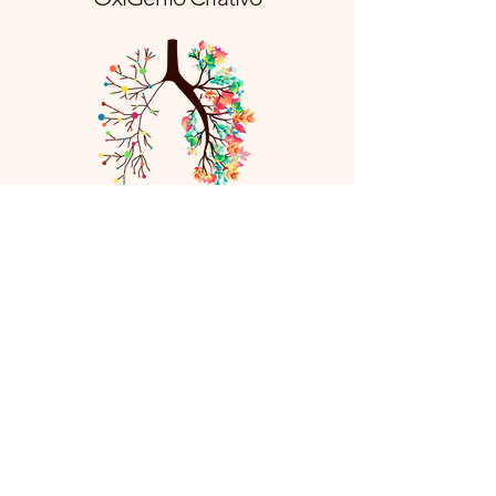
Nossos contatos
(13) 99636-9582
(13) 99157-0438
ola@oxigeniocriativo.eco.br
Santos - SP,
11075-720
Receba Nossas Novidades
Insira seu E-mail