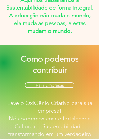
Aqui nós trabalhamos a
Sustentabilidade de forma integral.
A educação não muda o mundo,
ela muda as pessoas, e estas
mudam o mundo.
Como podemos
contribuir
Para Empresas
Leve o OxiGênio Criativo para sua
empresa!
Nós podemos criar e fortalecer a
Cultura de Sustentabilidade,
transformando em um verdadeiro