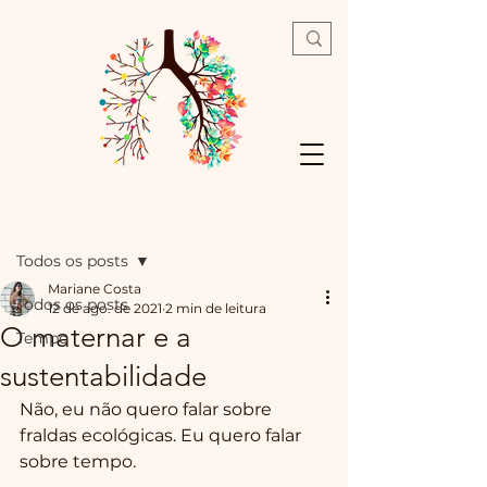
Post
Todos os posts
Mariane Costa
Todos os posts
12 de ago. de 2021
2 min de leitura
O maternar e a
Tempo
sustentabilidade
Não, eu não quero falar sobre 
fraldas ecológicas. Eu quero falar 
sobre tempo.