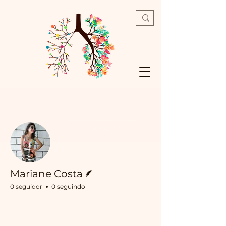
Mais ações
Seguir
Escritor
Mariane Costa
0 seguidor
0 seguindo
Profile