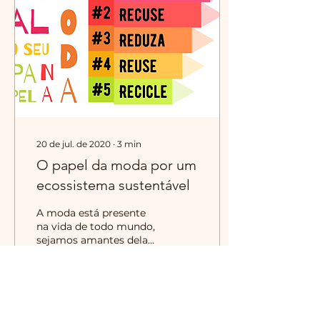
20 de jul. de 2020
∙
3
min
O papel da moda por um
ecossistema sustentável
A moda está presente
na vida de todo mundo,
sejamos amantes dela
ou não. De uma
poderosa ferramenta de
auto expressão, a moda
foi...
126
0
1