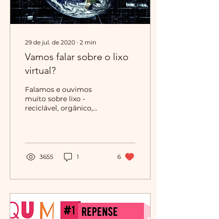
29 de jul. de 2020
∙
2
min
Vamos falar sobre o lixo
virtual?
Falamos e ouvimos
muito sobre lixo -
reciclável, orgânico,
rejeito - mas e o lixo
virtual? Calma, que esse
não é um papo de
louco,...
3655
1
6