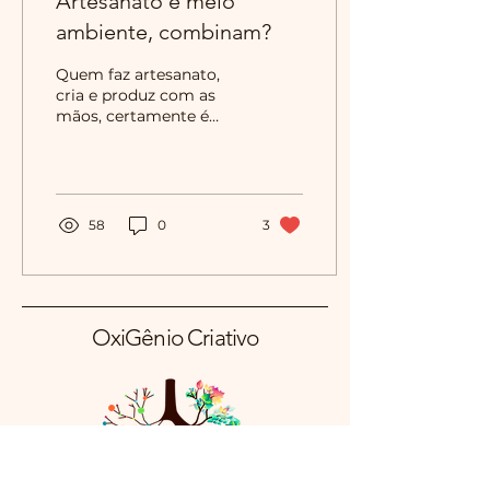
Artesanato e meio
ambiente, combinam?
Quem faz artesanato,
cria e produz com as
mãos, certamente é
apaixonado pelo que faz!
Ver sua ideia
rascunhada, em seguida
transformar...
58
0
3
OxiGênio Criativo