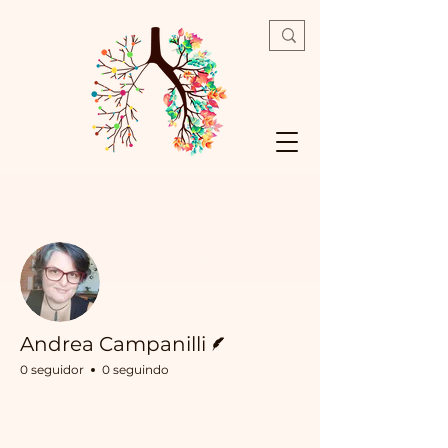
Mais ações
Seguir
Escritor
Andrea Campanilli
0 seguidor
0 seguindo
Profile