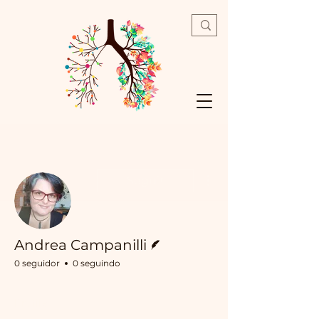
Mais ações
Seguir
Escritor
Andrea Campanilli
0 seguidor
0 seguindo
Profile