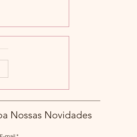
s falar sobre o lixo
al?
ba Nossas Novidades
 E-mail