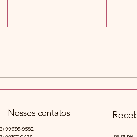
Artesanato e meio ambiente,
Vamo
combinam?
virtu
Nossos contatos
Rece
13) 99636-9582
Insira seu