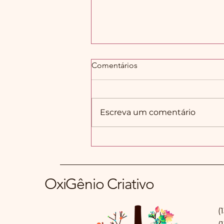
Comentários
Escreva um comentário
O maternar e a
sustentabilidade
OxiGênio Criativo
(