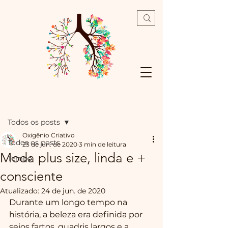
Post
Todos os posts
Oxigênio Criativo
Todos os posts
23 de jun. de 2020
3 min de leitura
Moda plus size, linda e +
Tempo
consciente
Atualizado:
24 de jun. de 2020
Durante um longo tempo na 
história, a beleza era definida por 
seios fartos, quadris largos e a 