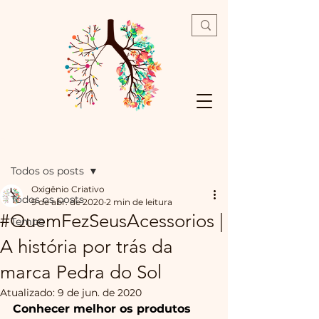
Post
Todos os posts
Oxigênio Criativo
Todos os posts
9 de abr. de 2020
2 min de leitura
#QuemFezSeusAcessorios |
Tempo
A história por trás da
marca Pedra do Sol
Atualizado:
9 de jun. de 2020
Conhecer melhor os produtos 