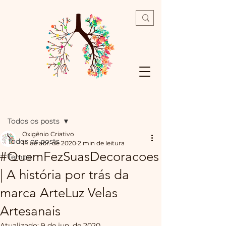
Post
Todos os posts
Oxigênio Criativo
Todos os posts
14 de abr. de 2020
2 min de leitura
#QuemFezSuasDecoracoes
Tempo
| A história por trás da
marca ArteLuz Velas
Artesanais
Atualizado:
9 de jun. de 2020