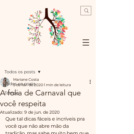
Post
Todos os posts
Mariane Costa
Todos os posts
5 de fev. de 2020
1 min de leitura
A folia de Carnaval que
Tempo
você respeita
Atualizado:
9 de jun. de 2020
Que tal dicas fáceis e incríveis pra 
você que não abre mão da 
tradição, mas sabe muito bem que 